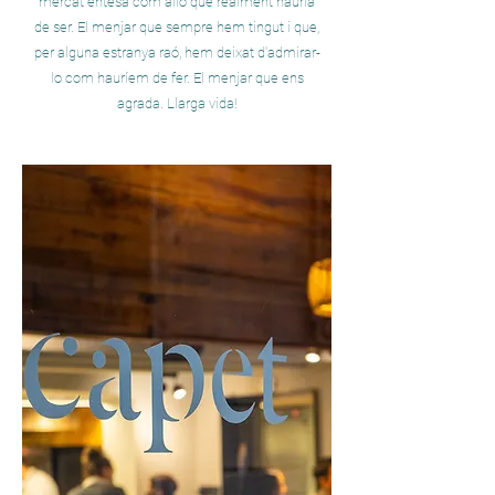
mercat entesa com allò que realment hauria
de ser. El menjar que sempre hem tingut i que,
per alguna estranya raó, hem deixat d'admirar-
lo com hauríem de fer. El menjar que ens
agrada. Llarga vida!