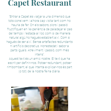
Capet Restaurant
"Entrar a Capet és viatjar a una dimensió que
tots coneixem i alhora cap visita tant com ho
hauria de fer. On els sabors, olors i passió
fructifiquen en l'experiència de paladejar el pas
del temps i l'estada al lloc com si de manera
natural algú ho hagués establert així. Com si
hagués de ser així. Sense artefactes redundants
ni artificis decoratius. Honestedat i sabor a
parts iguals. Atreviment i passió, com més
intens".
Aquest text és un amic nostre. El text que ha
escrit per definir-nos. Potser redundant, potser
rimbombant, el que intenta explicar-nos és part
(o tot) de la nostra feina diària.