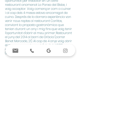
oportunitat per treballar en un altre
restaurant anomenat La Panxa del Bisbe, i
vaig acceptar. Vaig començar com a cuiner
i al cap dels 4 mesos estava encarregat de
cuina. Després de la darrera experiència van
venir nous reptes al restaurant Carlitos,
canviant la proposta gastronòmica que
tenien durant un any i mig fins que vaig tenir
l'oportunitat d'obrir el meu primer Restaurant
el juny del 2014 al barri de Gràcia (carrer
Benet Mercade, 21). Al cap de 4 anys vaig obrir
el meu segon restaurant, l'abril del 2018 que
és on ens trobem avui en dia al Capet Gòtic
(Carrer Cometa, 5).
Actualment estic amb alguns nous projectes
que us explicarem més endavant.