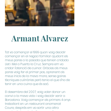
Armant Alvarez
Tot va començar el 1999 quan vaig decidir
començar en el negoci familiar ajudant els
meus pares a la posada que tenien cridada
Llet i Mel a Puerto la Cruz. Sempre em va
cridar l'atenció de cuinar. Gràcies als meus
pares vaig fer el primer pas, aprenent als
meus inicis de la meva mare, sense gaires
tècniques culinàries però tenia el que s'ha de
tenir en una cuina que és saó.
El desembre del 2007, vaig voler donar un
canvi a la meva vida i vaig decidir venir a
Barcelona. Vaig començar els primers 4 anys
treballant en un restaurant anomenat
Coure, després em va sortir una altra