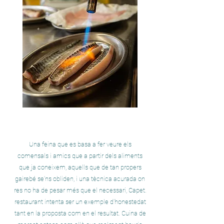
Una feina que es basa a fer veure els
comensals i amics que a partir dels aliments
que ja coneixem, aquells que de tan propers
gairebé se'ns obliden, i una tècnica acurada on
res no ha de pesar més que el necessari, Capet.
restaurant intenta ser un exemple d'honestedat
tant en la proposta com en el resultat. Cuina de