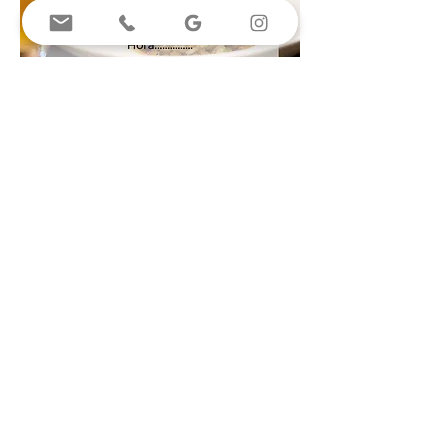
¡Descárgate
nuestro vale regalo!
T
937 204 421
hola@capetrestaurant.com